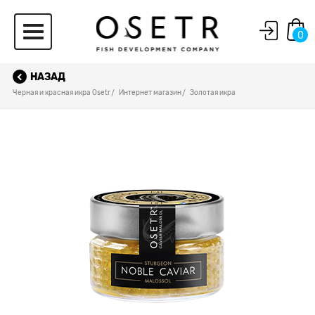
0
НАЗАД
Черная и красная икра Osetr
Интернет магазин
Золотая икра