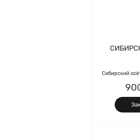
СИБИРС
Сибирский осёт
90
Зак