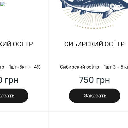
КИЙ ОСЁТР
СИБИРСКИЙ ОСЁТР
р - 1шт~5кг +- 4%
Сибирский осётр - 1шт 3 ~ 5 к
0
грн
750
грн
азать
Заказать