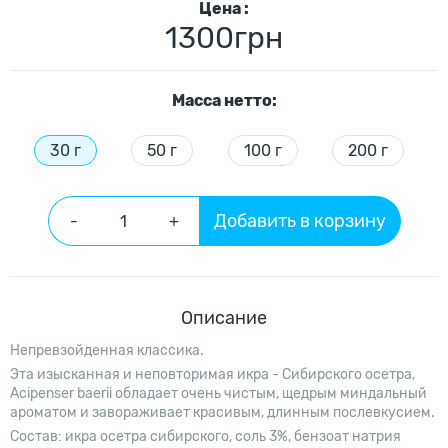
Цена :
1300грн
Масcа нетто:
30 г
50 г
100 г
200 г
Добавить в корзину
-
+
Описание
Непревзойденная классика.
Эта изысканная и неповторимая икра - Сибирского осетра,
Acipenser baerii обладает очень чистым, щедрым миндальный
ароматом и завораживает красивым, длинным послевкусием.
Состав: икра осетра сибирского, соль 3%, бензоат натрия