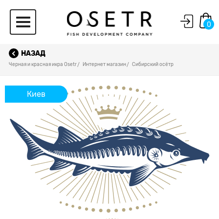
0
НАЗАД
Черная и красная икра Osetr
Интернет магазин
Сибирский осётр
Киев