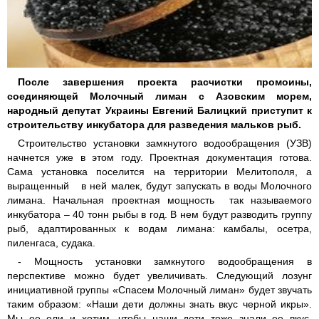
После завершения проекта расчистки промоины,
соединяющей Молочный лиман с Азовским морем,
народный депутат Украины Евгений Балицкий приступит к
строительству инкубатора для разведения мальков рыб.
Строительство установки замкнутого водообращения (УЗВ)
начнется уже в этом году. Проектная документация готова.
Сама установка поселится на территории Мелитополя, а
выращенный в ней малек, будут запускать в воды Молочного
лимана. Начальная проектная мощность так называемого
инкубатора – 40 тонн рыбы в год. В нем будут разводить группу
рыб, адаптированных к водам лимана: камбалы, осетра,
пиленгаса, судака.
- Мощность установки замкнутого водообращения в
перспективе можно будет увеличивать. Следующий лозунг
инициативной группы «Спасем Молочный лиман» будет звучать
таким образом: «Наши дети должны знать вкус черной икры».
Мы ее ели и хотим, чтобы наши дети тоже знали ее вкус.