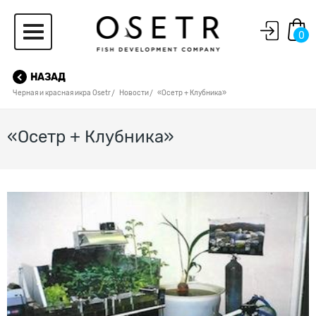
0
НАЗАД
Черная и красная икра Osetr
Новости
«Осетр + Клубника»
«Осетр + Клубника»