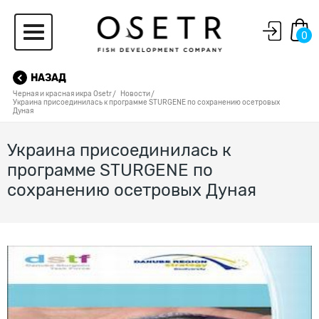
0
НАЗАД
Черная и красная икра Osetr
Новости
Украина присоединилась к программе STURGENE по сохранению осетровых
Дуная
Украина присоединилась к
программе STURGENE по
сохранению осетровых Дуная