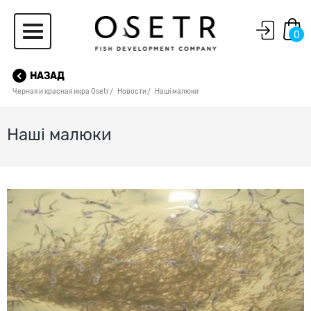
0
НАЗАД
Черная и красная икра Osetr
Новости
Наші малюки
Наші малюки