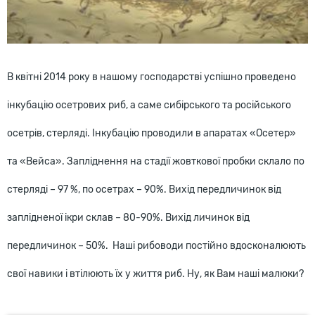
В квітні 2014 року в нашому господарстві успішно проведено
інкубацію осетрових риб, а саме сибірського та російського
осетрів, стерляді. Інкубацію проводили в апаратах «Осетер»
та «Вейса». Запліднення на стадії жовткової пробки склало по
стерляді – 97 %, по осетрах – 90%. Вихід передличинок від
заплідненої ікри склав – 80-90%. Вихід личинок від
передличинок – 50%. Наші рибоводи постійно вдосконалюють
свої навики і втілюють їх у життя риб. Ну, як Вам наші малюки?