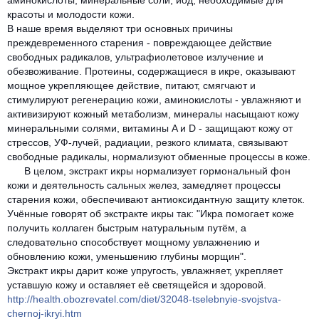
аминокислоты, минеральные соли, йод, необходимые для
красоты и молодости кожи.
В наше время выделяют три основных причины
преждевременного старения - повреждающее действие
свободных радикалов, ультрафиолетовое излучение и
обезвоживание. Протеины, содержащиеся в икре, оказывают
мощное укрепляющее действие, питают, смягчают и
стимулируют регенерацию кожи, аминокислоты - увлажняют и
активизируют кожный метаболизм, минералы насыщают кожу
минеральными солями, витамины A и D - защищают кожу от
стрессов, УФ-лучей, радиации, резкого климата, связывают
свободные радикалы, нормализуют обменные процессы в коже.
В целом, экстракт икры нормализует гормональный фон
кожи и деятельность сальных желез, замедляет процессы
старения кожи, обеспечивают антиоксидантную защиту клеток.
Учённые говорят об экстракте икры так: "Икра помогает коже
получить коллаген быстрым натуральным путём, а
следовательно способствует мощному увлажнению и
обновлению кожи, уменьшению глубины морщин".
Экстракт икры дарит коже упругость, увлажняет, укрепляет
уставшую кожу и оставляет её светящейся и здоровой.
http://health.obozrevatel.com/diet/32048-tselebnyie-svojstva-
chernoj-ikryi.htm