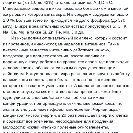
лецитина ( от 1,0 до 43%), а также витаминов A,B,D и С.
Минеральных веществ в икре несколько больше чем в мясе той
же рыбы, из которой взята икра. И в среднем содержится около
2,0 %. Больше всего их приходится на долю фосфора (до 370
мг%). В икре в значительных количествах присутствуют S, Ci, K,
Na, Ca, Mg, а также Si, Zn, Fe, Mn, J и др.
Из икры получают питательный комплекс, который состоит
из протеинов, аминокислот, минералов и витаминов. Такие
питательные вещества интенсивно действуют на кожу,
предотвращая процесс старения, восстанавливают
пораженную кожу, работая на уровне тех слоев, где происходит
деление клеток, обладают сильным сосудоукрепляющим
действием. Как установлено, икра резко активизирует выработку
слоями кожи специального белка - коллагена, количество
которого с возрастом уменьшается. А коллаген является частью
стенок и структуры клеток, отвечает за прочность кожи. Ещё
одно удивительное свойство икры - её клетки имеют
конфигурацию, повторяющую клетки человеческой кожи, что
значительно усиливает эффект омоложения. Черная икра -
концентрат чистой энергии, в 20 раз превышает энергию клетки
и содержит все элементы, необходимые для продления
молодости: исключительно полезные олигоэлементы,